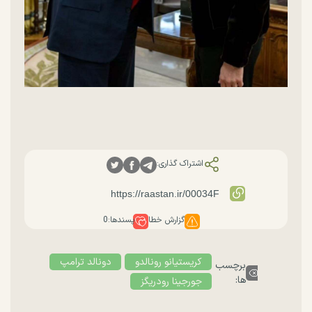
اشتراک گذاری:
گزارش خطا
پسندها:
0
کریستیانو رونالدو
دونالد ترامپ
برچسب
ها:
جورجینا رودریگز