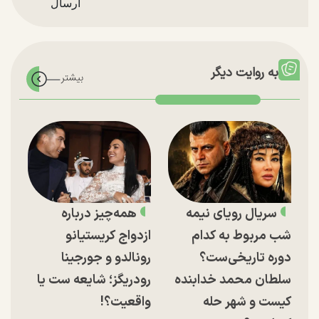
به روایت دیگر
سریال رویای نیمه
همه‌چیز درباره
شب مربوط به کدام
ازدواج کریستیانو
دوره تاریخی‌ست؟
رونالدو و جورجینا
سلطان محمد خدابنده
رودریگز؛ شایعه ست یا
کیست و شهر حله
واقعیت؟!