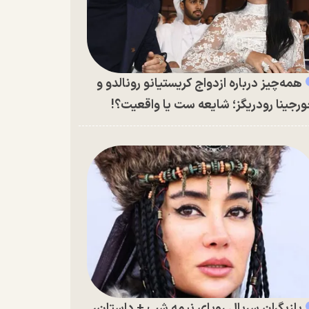
همه‌چیز درباره ازدواج کریستیانو رونالدو و
رجینا رودریگز؛ شایعه ست یا واقعیت؟!
بازیگران سریال رویای نیمه شب + داستان،