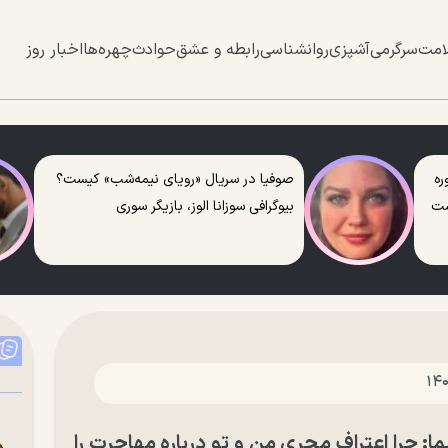
امت
سرگرمی
آشپزی
روانشناسی
رابطه و عشق
حوادث
چهره‌ها
اخبار روز
ره
صوفیا در سریال «رویای نیمه‌شب» کیست؟
ست
بیوگرافی سوزانا الوز، بازیگر سوری
ا: چرا اعتراف مجری من و تو درباره مهاجرت را