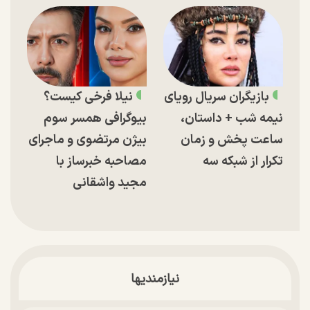
بازیگران سریال رویای
نیلا فرخی کیست؟
نیمه شب + داستان،
بیوگرافی همسر سوم
ساعت پخش و زمان
بیژن مرتضوی و ماجرای
تکرار از شبکه سه
مصاحبه خبرساز با
مجید واشقانی
نیازمندیها