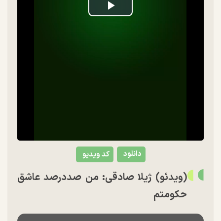
Play
Video
دانلود
کد ویدیو
(ویدئو) ژیلا صادقی: من صددرصد عاشق
حکومتم