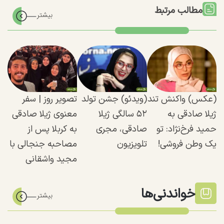
مطالب مرتبط
(عکس) واکنش تند
(ویدئو) جشن تولد
تصویر روز | سفر
ژیلا صادقی به
۵۲ سالگی ژیلا
معنوی ژیلا صادقی
حمید فرخ‌نژاد: تو
صادقی، مجری
به کربلا پس از
یک وطن فروشی!
تلویزیون
مصاحبه جنجالی با
مجید واشقانی
خواندنی‌ها