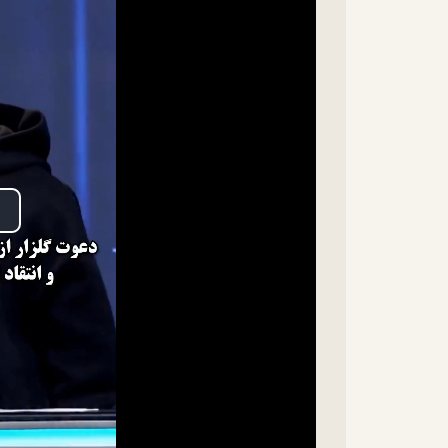
lay
ideo