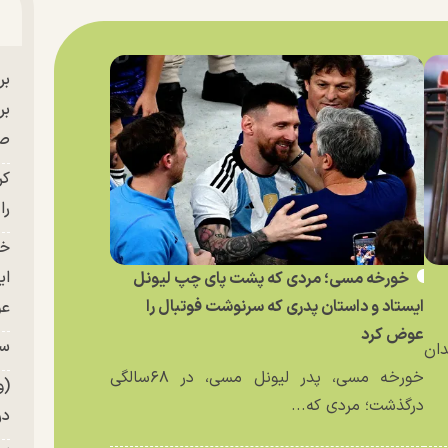
بر
صح
کر
را
خو
ای
خورخه مسی؛ مردی که پشت پای چپ لیونل
ایستاد و داستان پدری که سرنوشت فوتبال را
عو
عوض کرد
سر
دان
خورخه مسی، پدر لیونل مسی، در ۶۸سالگی
(و
درگذشت؛ مردی که...
در