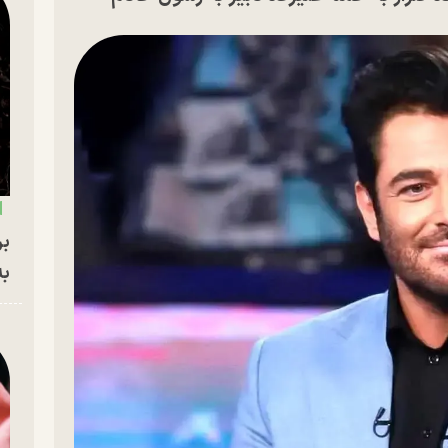
بر
به