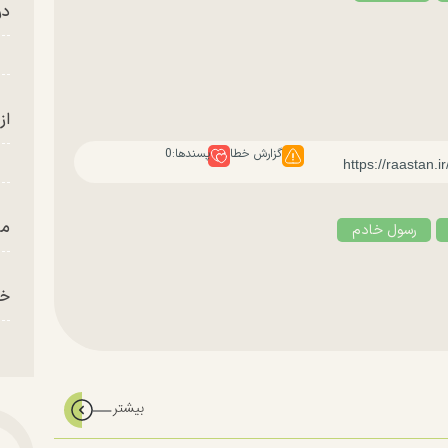
در
از
گزارش خطا
پسندها:
0
من
رسول خادم
خز