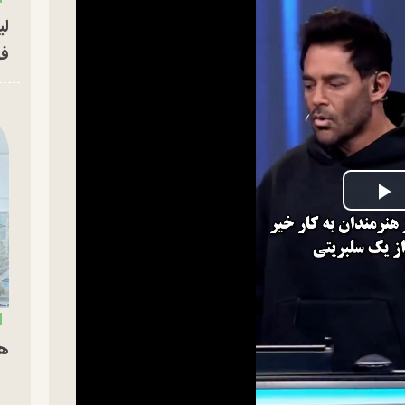
لی
فو
P
V
هم