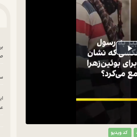
بر
P
صح
V
سگ
ای
عو
کد ویدیو