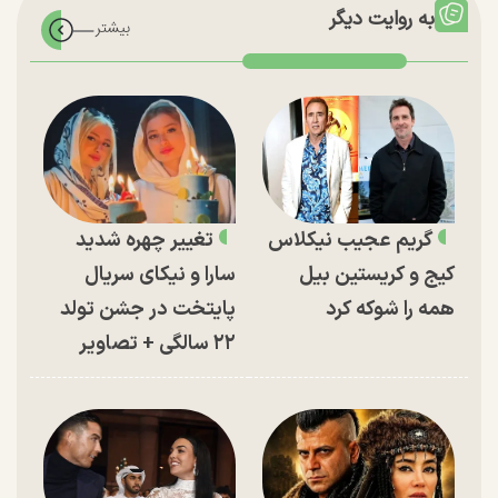
به روایت دیگر
گریم عجیب نیکلاس
تغییر چهره شدید
کیج و کریستین بیل
سارا و نیکای سریال
همه را شوکه کرد
پایتخت در جشن تولد
۲۲ سالگی + تصاویر