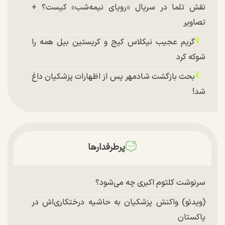
نقش تلما در سریال «رویای نیمه‌شب» کیست؟ +
تصاویر
گریم عجیب نیکلاس کیج و کریستین بیل همه را
شوکه کرد
بحث بازگشت شادمهر پس از اظهارات پزشکیان داغ
شد!
تغییر چهره شدید سارا و نیکای سریال پایتخت در
جشن تولد ۲۲ سالگی + تصاویر
توافق با آمریکا در انتظار تایید نهایی شعام؟
پرطرفدارها
چند تصویر بسیار زیبا و جدید از هدیه تهرانی منتشر
شد
سرنوشت کلثوم اکبری چه می‌شود؟
(ویدئو) واکنش پزشکیان به حاشیه درختکاری‌اش در
پاکستان