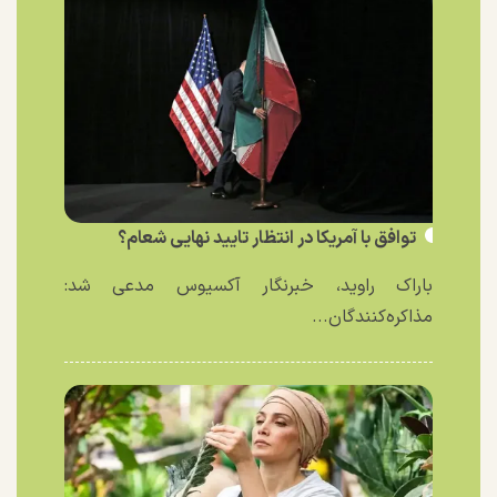
توافق با آمریکا در انتظار تایید نهایی شعام؟
باراک راوید، خبرنگار آکسیوس مدعی شد:
مذاکره‌کنندگان...