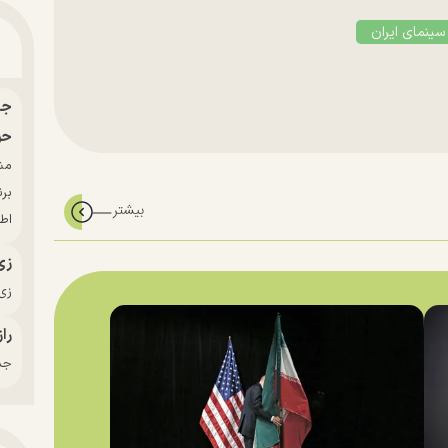
سینمای ایران
حو
بر
اط
زی
زی‌
راز
جدی