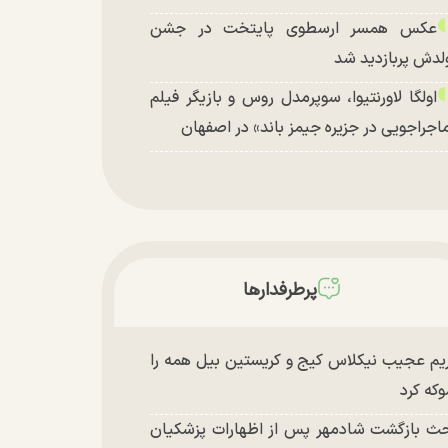
عکس همسر ارسطوی پایتخت در جشن
لدش پربازدید شد
اولگا لاورنتیوا، سوپرمدل روس و بازیگر فیلم
اجراجویی در جزیره جیمز باند» در اصفهان
پرطرفدارها
یم عجیب نیکلاس کیج و کریستین بیل همه را
که کرد
ث بازگشت شادمهر پس از اظهارات پزشکیان