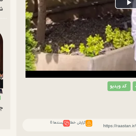
P
شه
V
کد ویدیو
جو
گزارش خطا
پسندها:
0