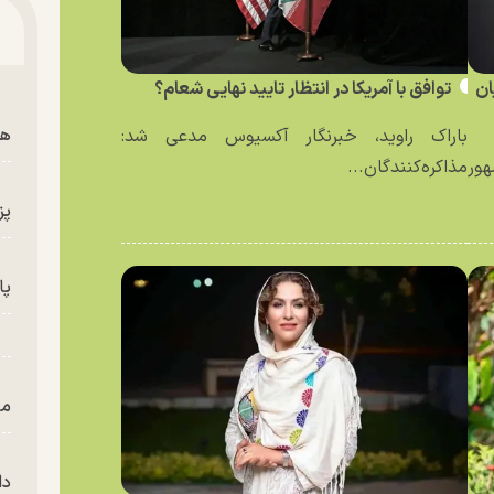
ان
توافق با آمریکا در انتظار تایید نهایی شعام؟
هم
باراک راوید، خبرنگار آکسیوس مدعی شد:
ور
مذاکره‌کنندگان...
پز
پای
من
دا