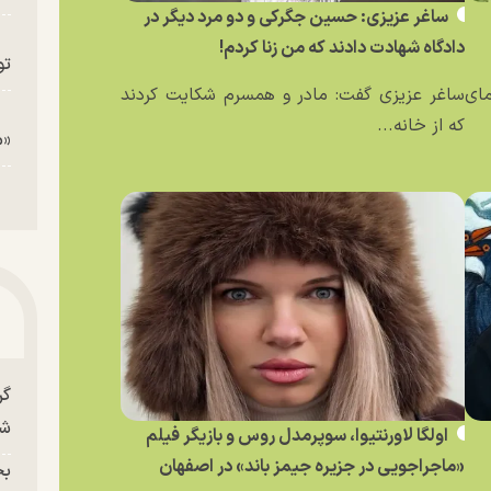
ساغر عزیزی: حسین جگرکی و دو مرد دیگر در
دادگاه شهادت دادند که من زنا کردم!
تو
مای
ساغر عزیزی گفت: مادر و همسرم شکایت کردند
که از خانه...
«م
گر
شو
اولگا لاورنتیوا، سوپرمدل روس و بازیگر فیلم
«ماجراجویی در جزیره جیمز باند» در اصفهان
بح