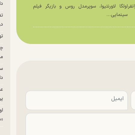
دا
نفر
اولگا لاورنتیوا، سوپرمدل روس و بازیگر فیلم
سینمایی...
تغ
در ج
تو
چن
من
سا
دا
عک
پر
او
«م