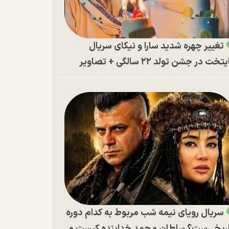
تغییر چهره شدید سارا و نیکای سریال
تخت در جشن تولد ۲۲ سالگی + تصاویر
سریال رویای نیمه شب مربوط به کدام دوره
ریخی‌ست؟ سلطان محمد خدابنده کیست و