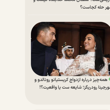
ر حله کجاست؟
همه‌چیز درباره ازدواج کریستیانو رونالدو و
رجینا رودریگز؛ شایعه ست یا واقعیت؟!