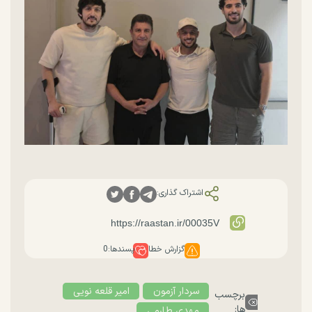
اشتراک گذاری:
گزارش خطا
پسندها:
0
سردار آزمون
امیر قلعه نویی
برچسب
ها:
مهدی طارمی