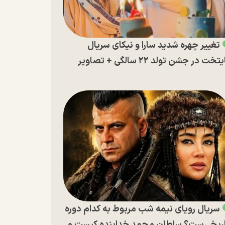
تغییر چهره شدید سارا و نیکای سریال
تخت در جشن تولد ۲۲ سالگی + تصاویر
سریال رویای نیمه شب مربوط به کدام دوره
ریخی‌ست؟ سلطان محمد خدابنده کیست و