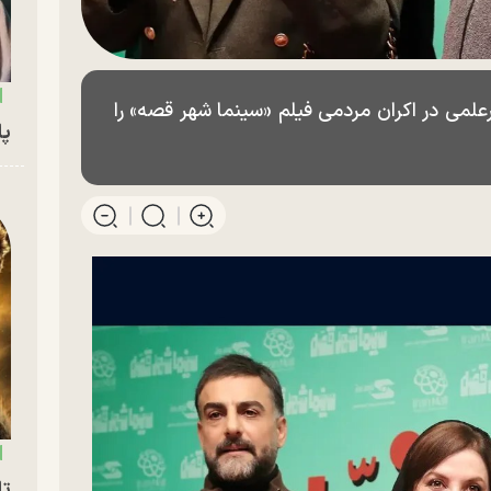
یرعلمی در اکران مردمی فیلم «سینما شهر قصه» را
پای
تا