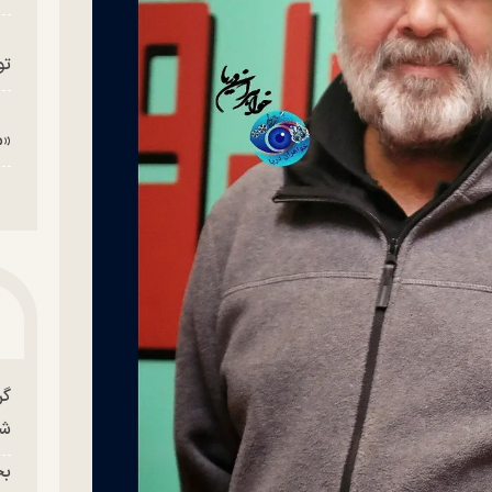
تو
«م
گر
شو
بح