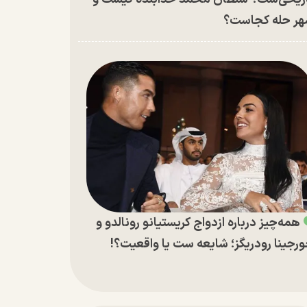
ر حله کجاست؟
همه‌چیز درباره ازدواج کریستیانو رونالدو و
رجینا رودریگز؛ شایعه ست یا واقعیت؟!