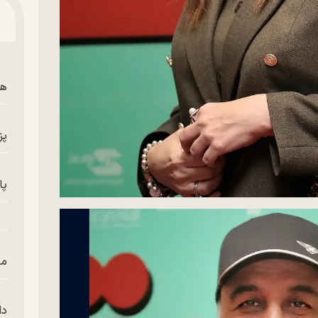
هم
پز
پای
من
دا