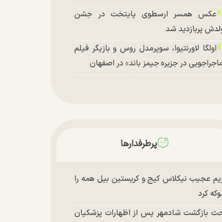
عکس همسر ارسطوی پایتخت در جشن
لدش پربازدید شد
اولگا لاورنتیوا، سوپرمدل روس و بازیگر فیلم
اجراجویی در جزیره جیمز باند» در اصفهان
پرطرفدارها
یم عجیب نیکلاس کیج و کریستین بیل همه را
که کرد
ث بازگشت شادمهر پس از اظهارات پزشکیان