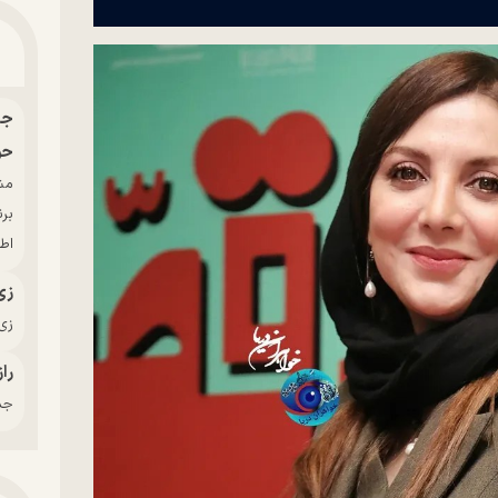
حو
بر
اط
زی
زی‌
راز
جدی