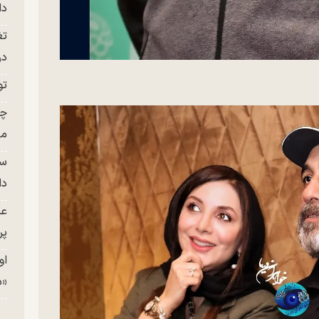
دا
تغ
در ج
تو
چن
من
سا
دا
عک
پر
او
«م