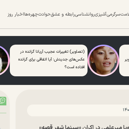
امت
سرگرمی
آشپزی
روانشناسی
رابطه و عشق
حوادث
چهره‌ها
اخبار روز
(تصاویر) تغییرات عجیب آریانا گرانده در
عکس‌های جدیدش؛ آیا اتفاقی برای گرانده
افتاده است؟
 میرعلمی در اکران «سینما شهر قصه»