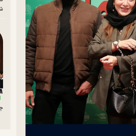
شه
جو