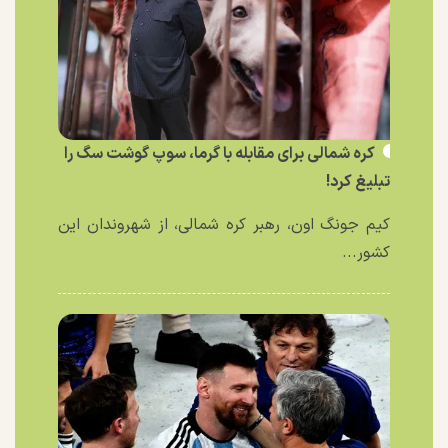
کره شمالی برای مقابله با گرما، سوپ گوشت سگ را
تبلیغ کرد!
کیم جونگ اون، رهبر کره شمالی، از شهروندان این
کشور...