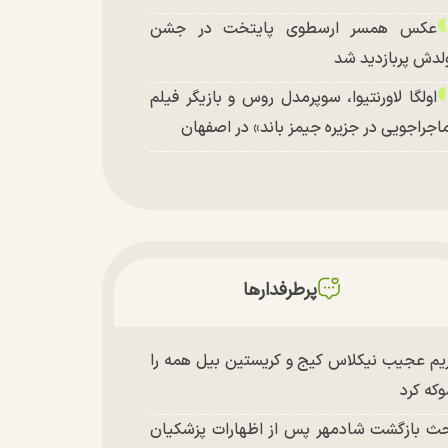
عکس همسر ارسطوی پایتخت در جشن
لدش پربازدید شد
اولگا لاورنتیوا، سوپرمدل روس و بازیگر فیلم
اجراجویی در جزیره جیمز باند» در اصفهان
پرطرفدارها
یم عجیب نیکلاس کیج و کریستین بیل همه را
که کرد
ث بازگشت شادمهر پس از اظهارات پزشکیان