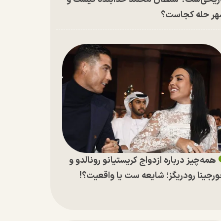
ر حله کجاست؟
همه‌چیز درباره ازدواج کریستیانو رونالدو و
رجینا رودریگز؛ شایعه ست یا واقعیت؟!