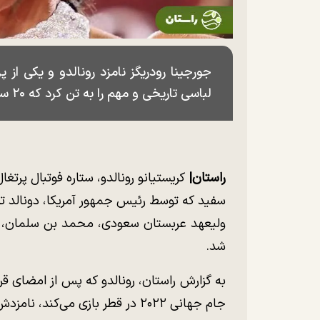
جورجینا رودریگز نامزد رونالدو و یکی از پ
لباسی تاریخی و مهم را به تن کرد که ۲۰ سال پیش هیلاری سوانک پوشیده بود.
راستان|
کریستیانو رونالدو، ستاره فوتبال پرت
سفید که توسط رئیس جمهور آمریکا، دونالد تر
ولیعهد عربستان سعودی، محمد بن سلمان، که 
شد.
به گزارش راستان، رونالدو که پس از امضای قرار
جام جهانی ۲۰۲۲ در قطر بازی می‌کند، نامزدش، جورجینا رودریگز، را هم با خود همراه کرد.