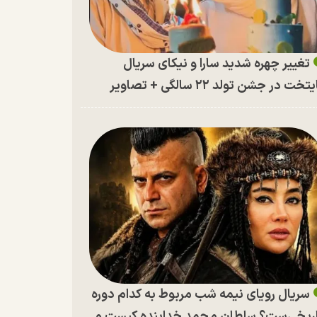
تغییر چهره شدید سارا و نیکای سریال
تخت در جشن تولد ۲۲ سالگی + تصاویر
سریال رویای نیمه شب مربوط به کدام دوره
ریخی‌ست؟ سلطان محمد خدابنده کیست و