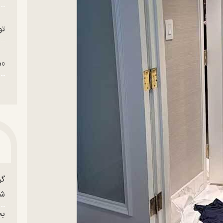
تو
«م
گر
شو
بح