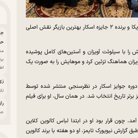
هیلاری سوانک هنرپیشه و تهیه‌کننده اهل آمریکا و برنده ۲ جایزه اسکار بهترین بازیگر نقش اصلی
حو
 را با سیلوئت آویزان و آستین‌های کامل پوشیده
بر
ویزان هماهنگ تزئین کرد و موهایش را به صورت یک
اط
زی
دوره جوایز اسکار در نظرسنجی منتشر شده توسط
زی‌
برتر تاریخ انتخاب شد. در همان سال، او برای فیلم
راز
جدی
، چون قرار بود او در ابتدا لباس کالوین کلاین
گزارش نیویورک تایمز، او دو هفته با برند کالوین