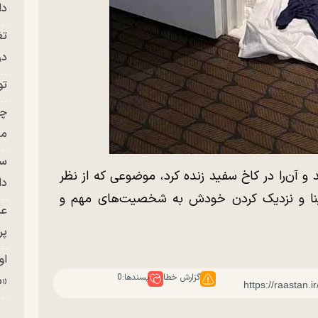
دا
تغ
در ج
تو
چن
من
سا
ید و آن‌را در کاخ سفید زنده کرد، موضوعی که از نظر
دا
ینا و نزدیک‌ کردن خودش به شخصیت‌های مهم و
عک
پر
او
گزارش خطا
پسندها:
0
«م