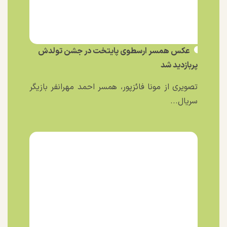
عکس همسر ارسطوی پایتخت در جشن تولدش
پربازدید شد
تصویری از مونا فائزپور، همسر احمد مهرانفر بازیگر
سریال...