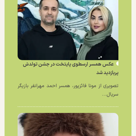
عکس همسر ارسطوی پایتخت در جشن تولدش
پربازدید شد
تصویری از مونا فائزپور، همسر احمد مهرانفر بازیگر
سریال...