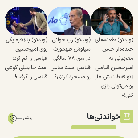
(ویدئو) طعنه‌های
(ویدئو) رپ خوانی
(ویدئو) بالاخره یکی
خنده‌دار حسن
سیاوش طهمورث
روی امیرحسین
معجونی به
در سن ۷۸ سالگی |
قیاسی را کم کرد؛
امیرحسین قیاسی؛
قیاسی: سینا ساعی
امید حاجیلی گوشی
«تو فقط نقش مار
رو مسخره کردی؟!
قیاسی را گرفت!
رو می‌تونی بازی
کنی!»
خواندنی‌ها