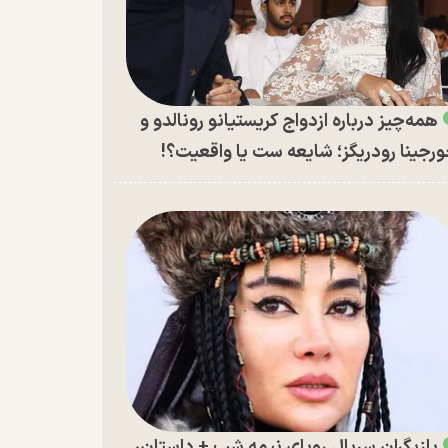
همه‌چیز درباره ازدواج کریستیانو رونالدو و
رجینا رودریگز؛ شایعه ست یا واقعیت؟!
بازیگران سریال رویای نیمه شب + داستان،