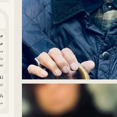
حو
بر
اط
زی
زی‌
راز
جدی