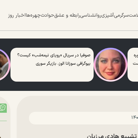
امت
سرگرمی
آشپزی
روانشناسی
رابطه و عشق
حوادث
چهره‌ها
اخبار روز
ره
صوفیا در سریال «رویای نیمه‌شب» کیست؟
ست
بیوگرافی سوزانا الوز، بازیگر سوری
تشییع هادی مرزبان