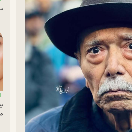
سا
بی
مج