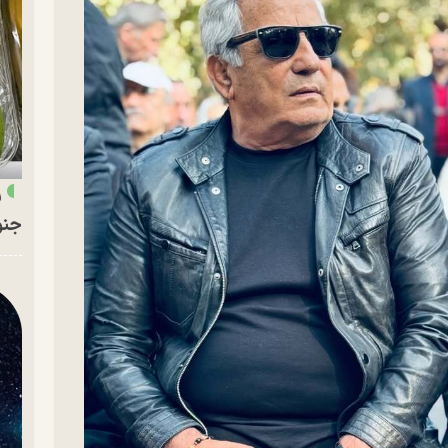
ر
جنو