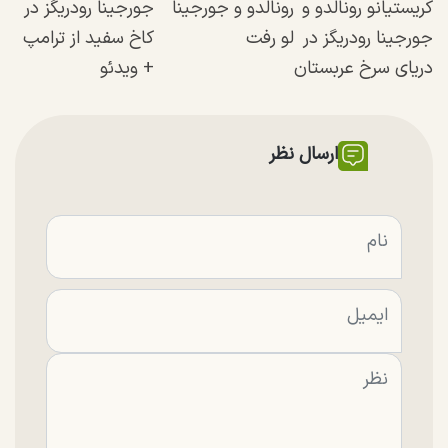
کریستیانو رونالدو و
رونالدو و جورجینا
جورجینا رودریگز در
جورجینا رودریگز در
لو رفت
کاخ سفید از ترامپ
دریای سرخ عربستان
+ ویدئو
ارسال نظر