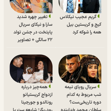
گریم عجیب نیکلاس
تغییر چهره شدید
کیج و کریستین بیل
سارا و نیکای سریال
همه را شوکه کرد
پایتخت در جشن تولد
۲۲ سالگی + تصاویر
سریال رویای نیمه
همه‌چیز درباره
شب مربوط به کدام
ازدواج کریستیانو
دوره تاریخی‌ست؟
رونالدو و جورجینا
سلطان محمد خدابنده
رودریگز؛ شایعه ست یا