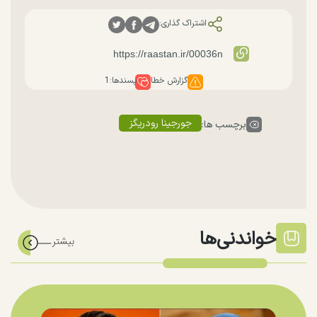
اشتراک گذاری:
گزارش خطا
پسندها:
1
جورجینا رودریگز
برچسب ها:
خواندنی‌ها