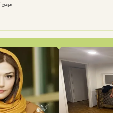
موذن 