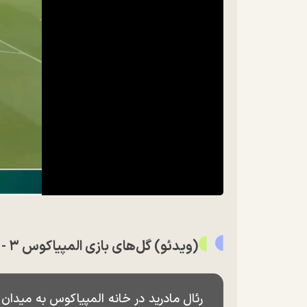
(ویدئو) گل‌های بازی المپیاکوس ۳ - ۴ رئال مادرید؛ درخشش مهدی طارمی زیر سایه امباپه گم شد