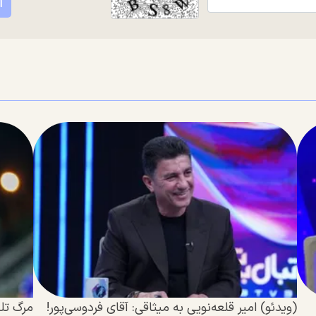
(ویدئو) امیر قلعه‌نویی به میثاقی: آقای فردوسی‌پور!⁩
مرگ تلخ