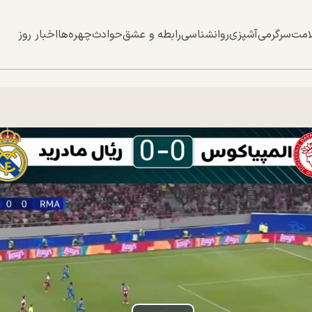
امت
سرگرمی
آشپزی
روانشناسی
رابطه و عشق
حوادث
چهره‌ها
اخبار روز