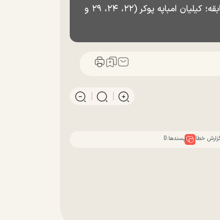
که در دقیقه ۲۸ وارد بازی شد، گل دوم تیمش را در دقیقه ۵۲ به ثمر رساند. برای رئال مادرید در این مسابقه؛ کیلیان امباپه پوکر (۲۲، ۲۴، ۲۹ و
زارش خطا
پسندها:
0