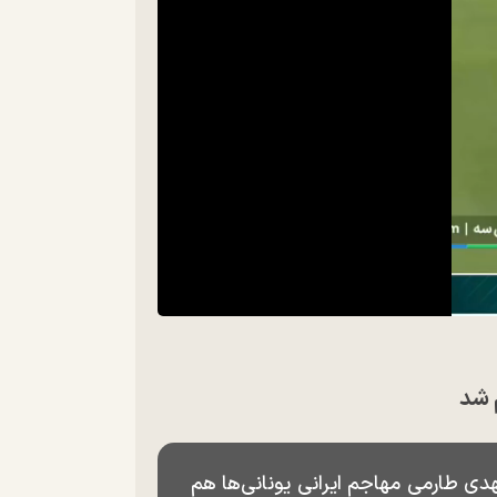
س به میدان رفت و پایان یک بازی پرافت‌وخیز را با پیروزی ۴ بر ۳ رقم زد. مهدی طارمی مهاجم ایرانی یونانی‌ها هم