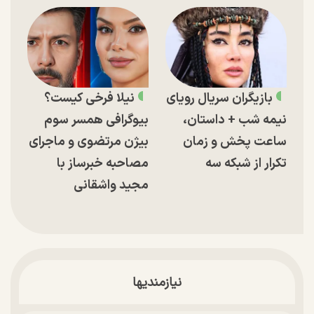
بازیگران سریال رویای
نیلا فرخی کیست؟
نیمه شب + داستان،
بیوگرافی همسر سوم
ساعت پخش و زمان
بیژن مرتضوی و ماجرای
تکرار از شبکه سه
مصاحبه خبرساز با
مجید واشقانی
نیازمندیها