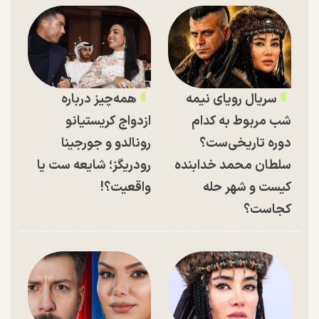
سریال رویای نیمه
همه‌چیز درباره
شب مربوط به کدام
ازدواج کریستیانو
دوره تاریخی‌ست؟
رونالدو و جورجینا
سلطان محمد خدابنده
رودریگز؛ شایعه ست یا
کیست و شهر حله
واقعیت؟!
کجاست؟