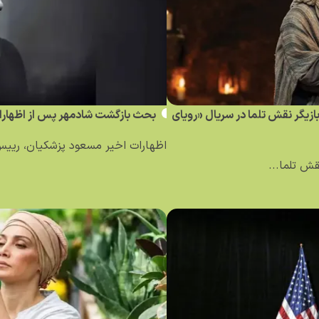
 بازیگر نقش تلما در سریال «رویای
بحث بازگشت شادمهر پس از اظهارا
اظهارات اخیر مسعود پزشکیان، رییس
قش تلما...