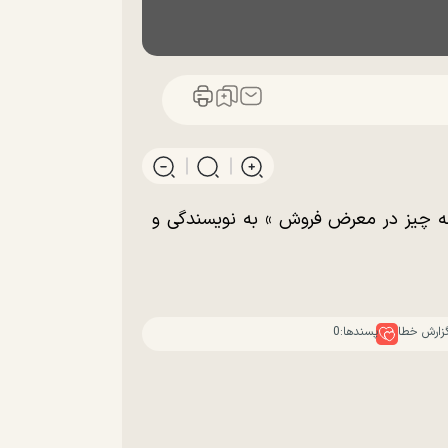
یلم کوتاه «همه چیز در معرض فروش » به نویسندگی و
زارش خطا
پسندها:
0