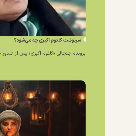
سرنوشت کلثوم اکبری چه می‌شود؟
پرونده جنجالی «کلثوم اکبری» پس از صدور حکم ۱۰ فق