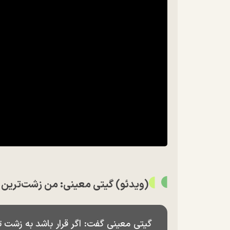
(ویدئو) گیتی معینی: من زشت‌ترین 
گیتی معینی گفت: اگر قرار باشد به زشت ت