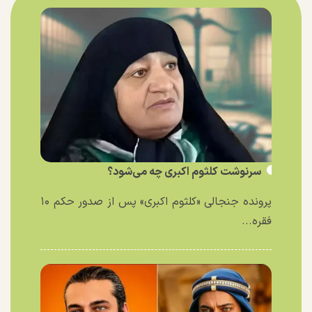
سرنوشت کلثوم اکبری چه می‌شود؟
پرونده جنجالی «کلثوم اکبری» پس از صدور حکم ۱۰
فقره...