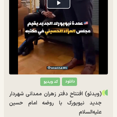
Play
Video
دانلود
کد ویدیو
(ویدئو) افتتاح دفتر زهران ممدانی شهردار
جدید نیویورک با روضه امام حسین
علیه‌السلام