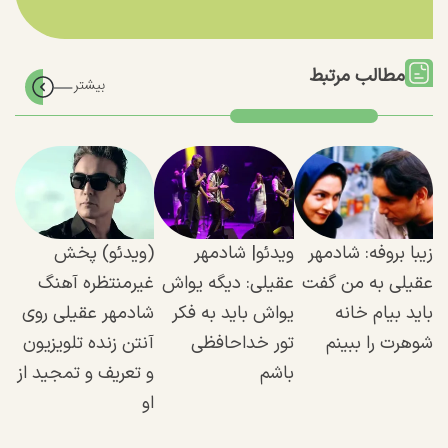
مطالب مرتبط
زیبا بروفه: شادمهر
ویدئو| شادمهر
(ویدئو) پخش
عقیلی به من گفت
عقیلی: دیگه یواش
غیرمنتظره آهنگ
باید بیام خانه
یواش باید به فکر
شادمهر عقیلی روی
شوهرت را ببینم
تور خداحافظی
آنتن زنده تلویزیون
باشم
و تعریف و تمجید از
او