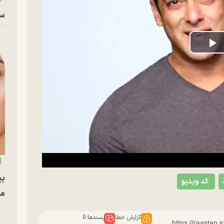
سا
P
V
بی
کد ویدیو
مج
گزارش خطا
پسندها:
0