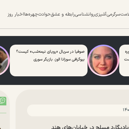
امت
سرگرمی
آشپزی
روانشناسی
رابطه و عشق
حوادث
چهره‌ها
اخبار روز
ره
صوفیا در سریال «رویای نیمه‌شب» کیست؟
ست
بیوگرافی سوزانا الوز، بازیگر سوری
دیگارد مسلح در خیابان‌های هند