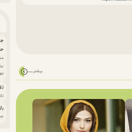
حو
بر
اط
زی
زی‌
راز
جدی