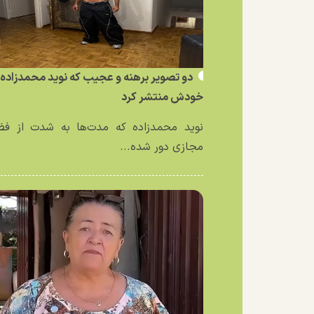
دو تصویر برهنه و عجیب که نوید محمدزاده ا
خودش منتشر کرد
نوید محمدزاده که مدت‌ها به شدت از فض
مجازی دور شده...