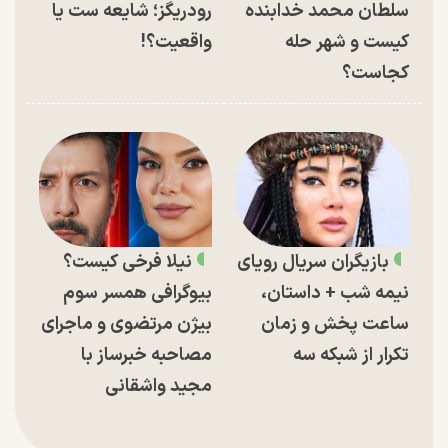
سلطان محمد خدابنده
رودریگز؛ شایعه ست یا
کیست و شهر حله
واقعیت؟!
کجاست؟
بازیگران سریال رویای
نیلا فرخی کیست؟
نیمه شب + داستان،
بیوگرافی همسر سوم
ساعت پخش و زمان
بیژن مرتضوی و ماجرای
تکرار از شبکه سه
مصاحبه خبرساز با
مجید واشقانی