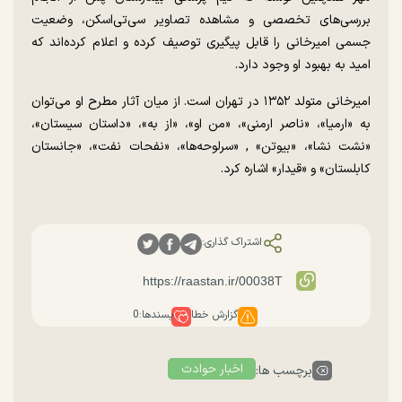
بررسی‌های تخصصی و مشاهده تصاویر سی‌تی‌اسکن، وضعیت
جسمی امیرخانی را قابل پیگیری توصیف کرده و اعلام کرده‌اند که
امید به بهبود او وجود دارد.
امیرخانی متولد ۱۳۵۲ در تهران است. از میان آثار مطرح او می‌توان
به «ارمیا»، «ناصر ارمنی»، «من او»، «از به»، «داستان سیستان»،
«نشت نشا»، «بیوتن» , «سرلوحه‌ها»، «نفحات نفت»، «جانستان
کابلستان» و «قیدار» اشاره کرد.
اشتراک گذاری:
گزارش خطا
پسندها:
0
اخبار حوادث
برچسب ها: