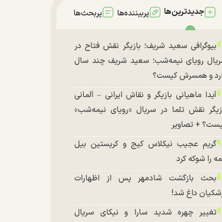
جدیدترین‌ها
پربیننده‌ها
پربحث‌ها
بیوگرافی سعید شریف؛ بازیگر نقش فتاح در
یال رویای نیمه‌شب؛ سعید شریف چند سال
رد و همسرش کیست؟
آیدا ماهیانی بازیگر و نقاش ایرانی – آلمانی
زیگر نقش تلما در سریال «رویای نیمه‌شب»
ست؟ + تصاویر
گریم عجیب نیکلاس کیج و کریستین بیل
ه را شوکه کرد
بحث بازگشت شادمهر پس از اظهارات
شکیان داغ شد!
تغییر چهره شدید سارا و نیکای سریال