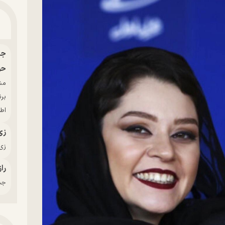
حو
بر
اط
زی
زی‌
راز
جدی