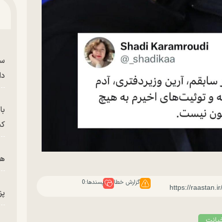
سر
دا
با
کی
هم
گزارش خطا
پسندها:
0
پز
یانت