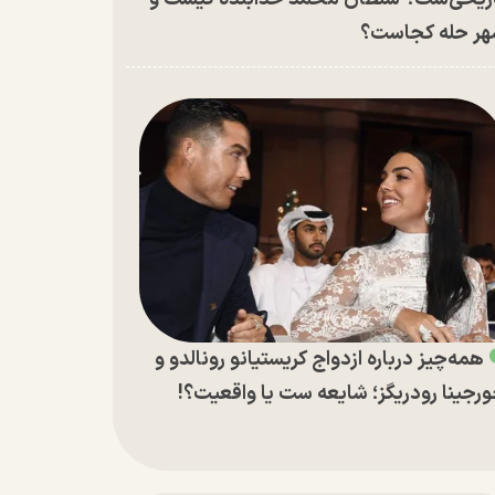
ر حله کجاست؟
همه‌چیز درباره ازدواج کریستیانو رونالدو و
رجینا رودریگز؛ شایعه ست یا واقعیت؟!