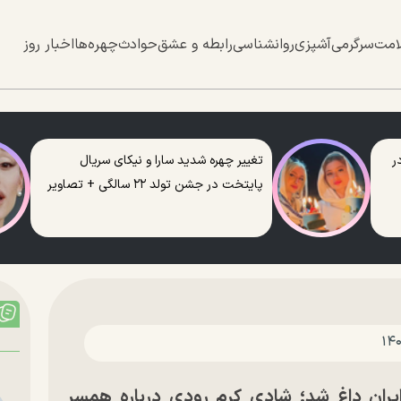
امت
سرگرمی
آشپزی
روانشناسی
رابطه و عشق
حوادث
چهره‌ها
اخبار روز
ر
تغییر چهره شدید سارا و نیکای سریال
پایتخت در جشن تولد ۲۲ سالگی + تصاویر
ران داغ شد؛ شادی کرم رودی درباره همسر