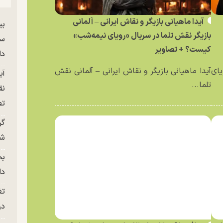
آیدا ماهیانی بازیگر و نقاش ایرانی – آلمانی
بی
بازیگر نقش تلما در سریال «رویای نیمه‌شب»
سر
کیست؟ + تصاویر
دا
یای
آیدا ماهیانی بازیگر و نقاش ایرانی – آلمانی نقش
آی
تلما...
نق
تص
گر
شو
بح
دا
تغ
در ج