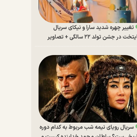
تغییر چهره شدید سارا و نیکای سریال
تخت در جشن تولد ۲۲ سالگی + تصاویر
سریال رویای نیمه شب مربوط به کدام دوره
ریخی‌ست؟ سلطان محمد خدابنده کیست و