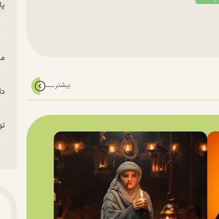
پای
من
دا
تو
«م