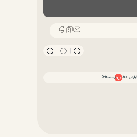
زارش خطا
پسندها:
0