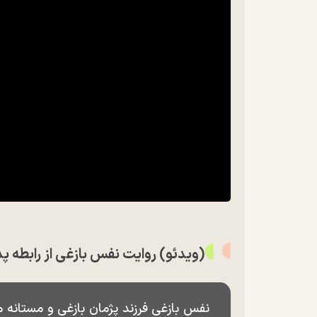
(ویدئو) روایت نفس بازغی از رابطه 
نفس بازغی فرزند پژمان بازغی و مستانه مه