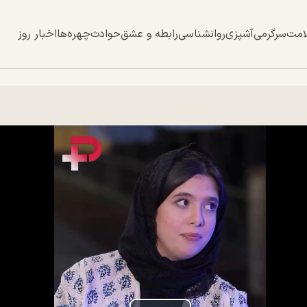
امت
سرگرمی
آشپزی
روانشناسی
رابطه و عشق
حوادث
چهره‌ها
اخبار روز