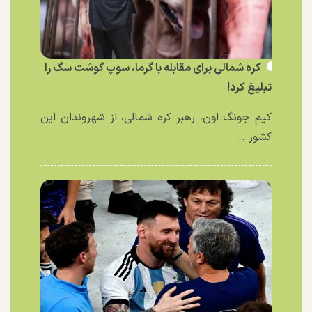
کره شمالی برای مقابله با گرما، سوپ گوشت سگ را
تبلیغ کرد!
کیم جونگ اون، رهبر کره شمالی، از شهروندان این
کشور...