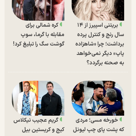
بریتنی اسپیرز از ۱۴
کره شمالی برای
سال رنج و کنترل پرده
مقابله با گرما، سوپ
برداشت؛ چرا «شاهزاده
گوشت سگ را تبلیغ کرد!
پاپ» دیگر نمی‌خواهد
به صحنه برگردد؟
خورخه مسی؛ مردی
گریم عجیب نیکلاس
که پشت پای چپ لیونل
کیج و کریستین بیل