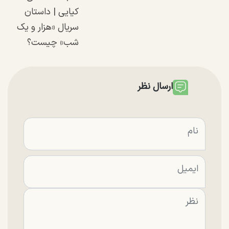
کیایی | داستان
سریال «هزار و یک
شب» چیست؟
ارسال نظر