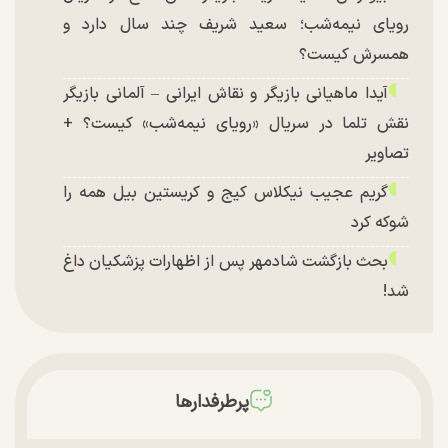
رویای نیمه‌شب؛ سعید شریف چند سال دارد و
همسرش کیست؟
آیدا ماهیانی بازیگر و نقاش ایرانی – آلمانی بازیگر
نقش تلما در سریال «رویای نیمه‌شب» کیست؟ +
تصاویر
گریم عجیب نیکلاس کیج و کریستین بیل همه را
شوکه کرد
بحث بازگشت شادمهر پس از اظهارات پزشکیان داغ
شد!
تغییر چهره شدید سارا و نیکای سریال پایتخت در
جشن تولد ۲۲ سالگی + تصاویر
توافق با آمریکا در انتظار تایید نهایی شعام؟
پرطرفدارها
چند تصویر بسیار زیبا و جدید از هدیه تهرانی منتشر