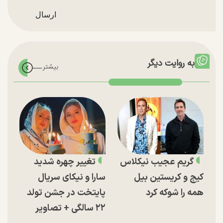
به روایت دیگر
گریم عجیب نیکلاس
تغییر چهره شدید
کیج و کریستین بیل
سارا و نیکای سریال
همه را شوکه کرد
پایتخت در جشن تولد
۲۲ سالگی + تصاویر