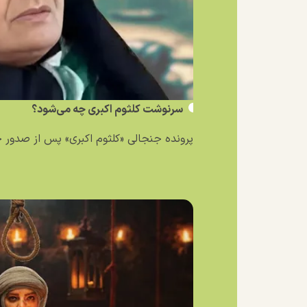
سرنوشت کلثوم اکبری چه می‌شود؟
پرونده جنجالی «کلثوم اکبری» پس از صدور حکم ۱۰ فق