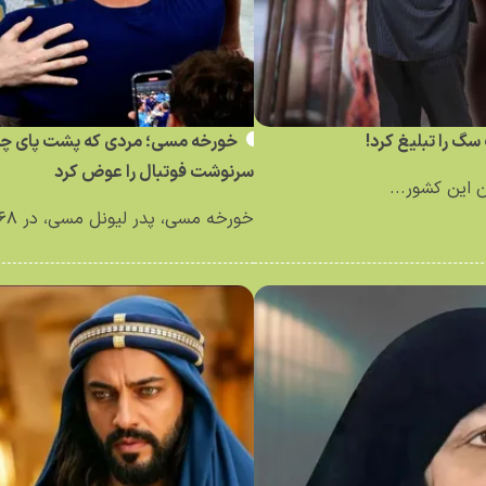
سگ را تبلیغ کرد!
خورخه مسی؛ مردی که پشت پای چپ 
سرنوشت فوتبال را عوض کرد
 این کشور...
خورخه مسی، پدر لیونل مسی، در ۶۸سالگی درگذشت؛ مردی که...