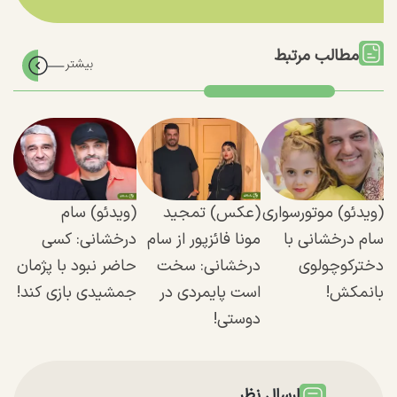
مطالب مرتبط
(ویدئو) موتورسواری
(عکس) تمجید
(ویدئو) سام
سام درخشانی با
مونا فائزپور از سام
درخشانی: کسی
دخترکوچولوی
درخشانی: سخت
حاضر نبود با پژمان
بانمکش!
است پایمردی در
جمشیدی بازی کند!
دوستی!
ارسال نظر