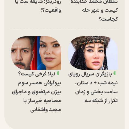
سلطان محمد خدابنده
رودریگز؛ شایعه ست یا
کیست و شهر حله
واقعیت؟!
کجاست؟
بازیگران سریال رویای
نیلا فرخی کیست؟
نیمه شب + داستان،
بیوگرافی همسر سوم
ساعت پخش و زمان
بیژن مرتضوی و ماجرای
تکرار از شبکه سه
مصاحبه خبرساز با
مجید واشقانی