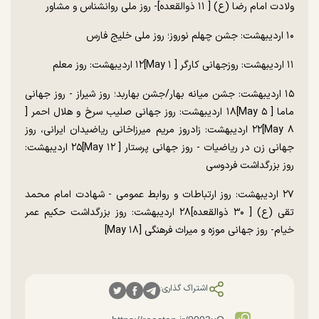
ولادت امام رضا (ع) [ ۱۱ ذوالقعده]- روز ملی روانشناس و مشاور
۱۰ اردیبهشت: جشن چهلم نوروز؛ روز ملی خلیج فارس
۱۱ اردیبهشت: روزجهانی کارگر [ May ۱]۱۲ اردیبهشت: روز معلم
۱۵ اردیبهشت: جشن میانه بهار/جشن بهاربد؛ روز شیراز - روز جهانی
ماما [ May ۵]۱۸ اردیبهشت: روز جهانی صلیب سرخ و هلال احمر [
May ۸]۲۲ اردیبهشت: زادروز مریم میرزاخانی ریاضیدان ایرانی، روز
جهانی زن در ریاضیات - روز جهانی پرستار [ May ۱۲]۲۵ اردیبهشت:
روز بزرگداشت فردوسی
۲۷ اردیبهشت: روز ارتباطات و روابط عمومی - شهادت امام محمد
تقی (ع) [ ۳۰ ذوالقعده]۲۸ اردیبهشت: روز بزرگداشت حکیم عمر
خیام- روز جهانی موزه و میراث فرهنگی [May ۱۸]
اشتراک گذاری: