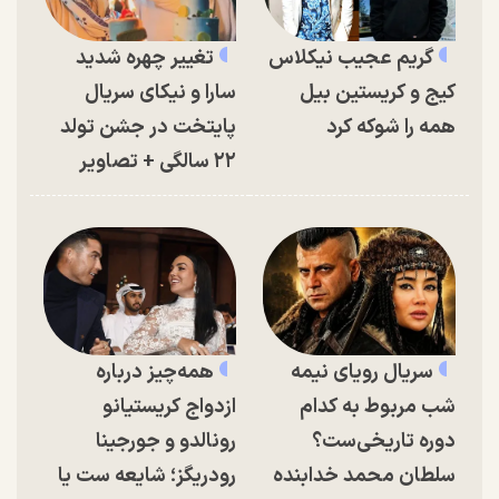
گریم عجیب نیکلاس
تغییر چهره شدید
کیج و کریستین بیل
سارا و نیکای سریال
همه را شوکه کرد
پایتخت در جشن تولد
۲۲ سالگی + تصاویر
سریال رویای نیمه
همه‌چیز درباره
شب مربوط به کدام
ازدواج کریستیانو
دوره تاریخی‌ست؟
رونالدو و جورجینا
سلطان محمد خدابنده
رودریگز؛ شایعه ست یا