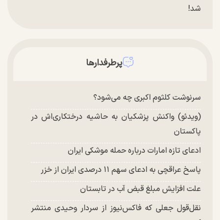
شد!
تغییر چهره شدید سارا و نیکای سریال پایتخت در
جشن تولد ۲۲ سالگی + تصاویر
توافق با آمریکا در انتظار تایید نهایی شعام؟
پرطرفدارها
چند تصویر بسیار زیبا و جدید از هدیه تهرانی منتشر
شد
سرنوشت کلثوم اکبری چه می‌شود؟
(ویدئو) واکنش پزشکیان به حاشیه درختکاری‌اش در
پاکستان
ادعای تازه امارات درباره حمله موشکی ایران
پاسخ عراقچی به ادعای سهم ۱۱ درصدی ایران از خزر
علت افزایش مبلغ قبض آب در تابستان
نقل‌قول جعلی که فاکس‌نیوز از سردار وحیدی منتشر