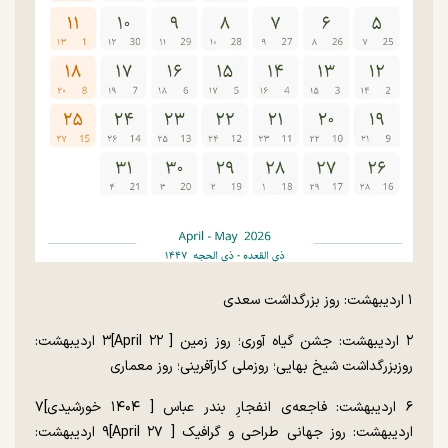
۱ اردیبهشت: روز بزرگداشت سعدی
۲ اردیبهشت: جشن گیاه آوری؛ روز زمین [ April ۲۲]۳ اردیبهشت:
روزبزرگداشت شیخ بهایی؛ روزملی کارآفرینی؛ روز معماری
۶ اردیبهشت: فاجعه‌ی انفجارِ بندر عباس [ ۱۴۰۴ خورشیدی]۷
اردیبهشت: روز جهانی طراحی و گرافیک [ April ۲۷]۹ اردیبهشت: