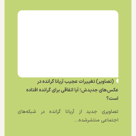
(تصاویر) تغییرات عجیب آریانا گرانده در
عکس‌های جدیدش؛ آیا اتفاقی برای گرانده افتاده
است؟
تصاویری جدید از آریانا گرانده در شبکه‌های
اجتماعی منتشرشده...