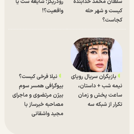
سلطان محمد خدابنده
رودریگز؛ شایعه ست یا
کیست و شهر حله
واقعیت؟!
کجاست؟
بازیگران سریال رویای
نیلا فرخی کیست؟
نیمه شب + داستان،
بیوگرافی همسر سوم
ساعت پخش و زمان
بیژن مرتضوی و ماجرای
تکرار از شبکه سه
مصاحبه خبرساز با
مجید واشقانی