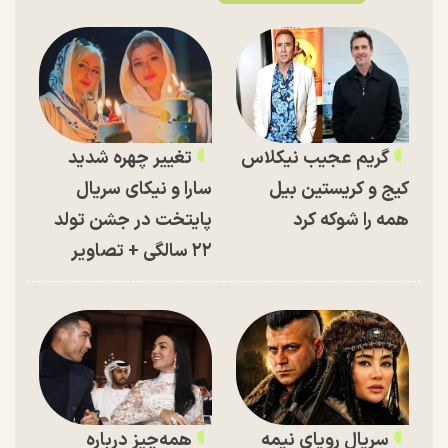
گریم عجیب نیکلاس
تغییر چهره شدید
کیج و کریستین بیل
سارا و نیکای سریال
همه را شوکه کرد
پایتخت در جشن تولد
۲۲ سالگی + تصاویر
سریال رویای نیمه
همه‌چیز درباره