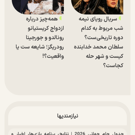
سریال رویای نیمه
همه‌چیز درباره
شب مربوط به کدام
ازدواج کریستیانو
دوره تاریخی‌ست؟
رونالدو و جورجینا
سلطان محمد خدابنده
رودریگز؛ شایعه ست یا
کیست و شهر حله
واقعیت؟!
کجاست؟
نیازمندیها
جدول جام جهانی 2026 | نتایج، برنامه بازی‌ها، اخبار و