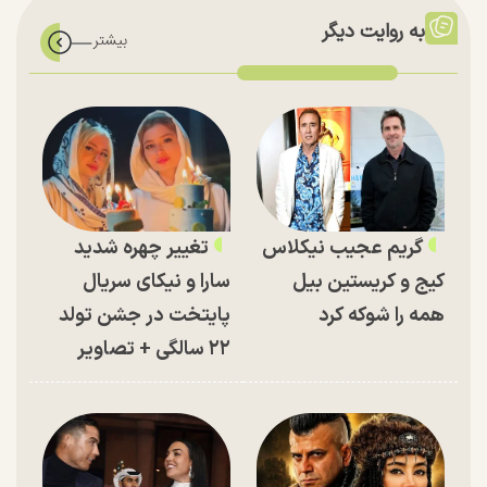
به روایت دیگر
گریم عجیب نیکلاس
تغییر چهره شدید
کیج و کریستین بیل
سارا و نیکای سریال
همه را شوکه کرد
پایتخت در جشن تولد
۲۲ سالگی + تصاویر