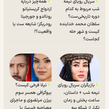
سریال رویای نیمه
همه‌چیز درباره
شب مربوط به کدام
ازدواج کریستیانو
دوره تاریخی‌ست؟
رونالدو و جورجینا
سلطان محمد خدابنده
رودریگز؛ شایعه ست یا
کیست و شهر حله
واقعیت؟!
کجاست؟
بازیگران سریال رویای
نیلا فرخی کیست؟
نیمه شب + داستان،
بیوگرافی همسر سوم
ساعت پخش و زمان
بیژن مرتضوی و ماجرای
تکرار از شبکه سه
مصاحبه خبرساز با