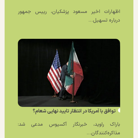
اظهارات اخیر مسعود پزشکیان، رییس جمهور
درباره تسهیل...
توافق با آمریکا در انتظار تایید نهایی شعام؟
باراک راوید، خبرنگار آکسیوس مدعی شد:
مذاکره‌کنندگان...