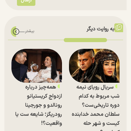
به روایت دیگر
سریال رویای نیمه
همه‌چیز درباره
شب مربوط به کدام
ازدواج کریستیانو
دوره تاریخی‌ست؟
رونالدو و جورجینا
سلطان محمد خدابنده
رودریگز؛ شایعه ست یا
کیست و شهر حله
واقعیت؟!