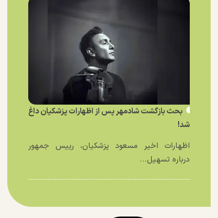
بحث بازگشت شادمهر پس از اظهارات پزشکیان داغ
شد!
اظهارات اخیر مسعود پزشکیان، رییس جمهور
درباره تسهیل...