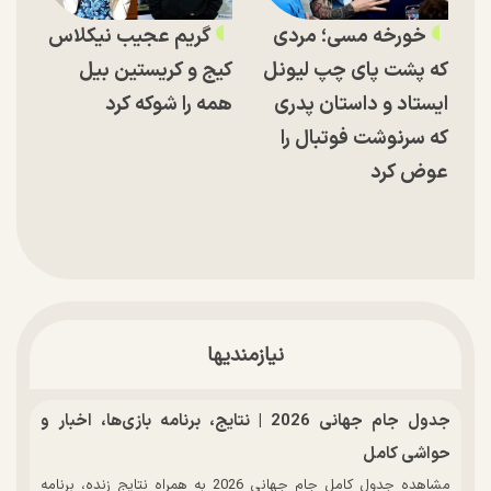
خورخه مسی؛ مردی
گریم عجیب نیکلاس
که پشت پای چپ لیونل
کیج و کریستین بیل
ایستاد و داستان پدری
همه را شوکه کرد
که سرنوشت فوتبال را
عوض کرد
نیازمندیها
جدول جام جهانی 2026 | نتایج، برنامه بازی‌ها، اخبار و
حواشی کامل
مشاهده جدول کامل جام جهانی 2026 به همراه نتایج زنده، برنامه