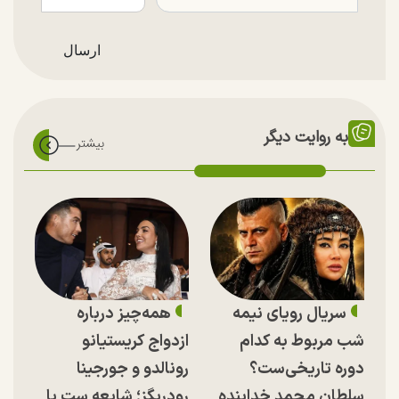
به روایت دیگر
سریال رویای نیمه
همه‌چیز درباره
شب مربوط به کدام
ازدواج کریستیانو
دوره تاریخی‌ست؟
رونالدو و جورجینا
سلطان محمد خدابنده
رودریگز؛ شایعه ست یا