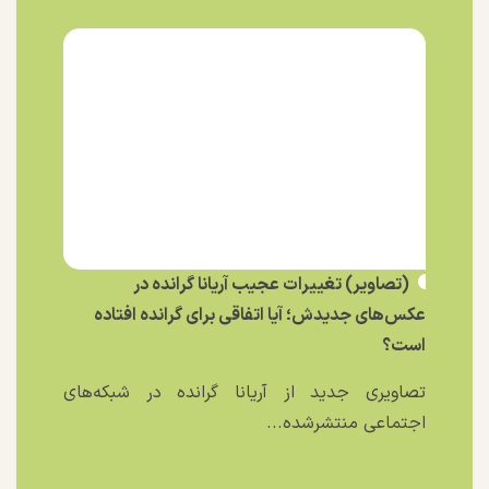
(تصاویر) تغییرات عجیب آریانا گرانده در
عکس‌های جدیدش؛ آیا اتفاقی برای گرانده افتاده
است؟
تصاویری جدید از آریانا گرانده در شبکه‌های
اجتماعی منتشرشده...