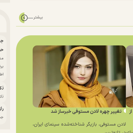
حو
بر
اط
زی
زی‌
راز
ز
تغییر چهره لادن مستوفی خبرساز شد
جدی
لادن مستوفی، بازیگر شناخته‌شده سینمای ایران،
ای
در تازه‌ترین...