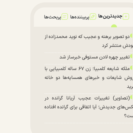
جدیدترین‌ها
پربیننده‌ها
پربحث‌ها
دو تصویر برهنه و عجیب که نوید محمدزاده از
دش منتشر کرد
تغییر چهره لادن مستوفی خبرساز شد
ملکه شایعه کلمبیا؛ زن ۶۷ ساله کلمبیایی با
وش شایعات و خبر‌های همسایه‌ها دو خانه
ید
(تصاویر) تغییرات عجیب آریانا گرانده در
س‌های جدیدش؛ آیا اتفاقی برای گرانده افتاده
ست؟