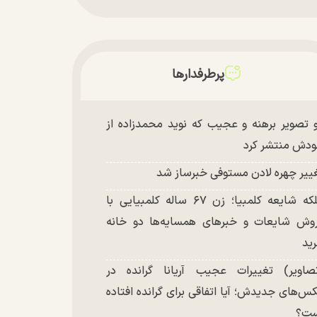
پرطرفدارها
 تصویر برهنه و عجیب که نوید محمدزاده از
دش منتشر کرد
ییر چهره لادن مستوفی خبرساز شد
ملکه شایعه کلمبیا؛ زن ۶۷ ساله کلمبیایی با
وش شایعات و خبر‌های همسایه‌ها دو خانه
ید
صاویر) تغییرات عجیب آریانا گرانده در
س‌های جدیدش؛ آیا اتفاقی برای گرانده افتاده
ست؟