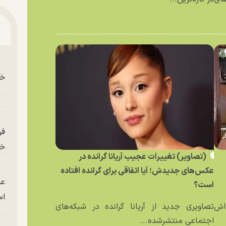
خو
فر
خر
(تصاویر) تغییرات عجیب آریانا گرانده در
عکس‌های جدیدش؛ آیا اتفاقی برای گرانده افتاده
عک
است؟
ا
ه‌اش
تصاویری جدید از آریانا گرانده در شبکه‌های
اجتماعی منتشرشده...