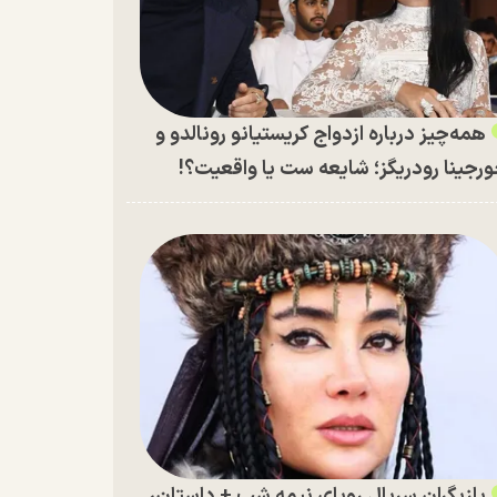
همه‌چیز درباره ازدواج کریستیانو رونالدو و
رجینا رودریگز؛ شایعه ست یا واقعیت؟!
بازیگران سریال رویای نیمه شب + داستان،