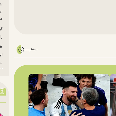
بر
صح
کر
را
خو
ای
عو