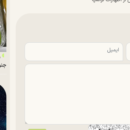
ر
جنو