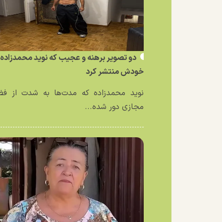
دو تصویر برهنه و عجیب که نوید محمدزاده ا
خودش منتشر کرد
نوید محمدزاده که مدت‌ها به شدت از فض
مجازی دور شده...