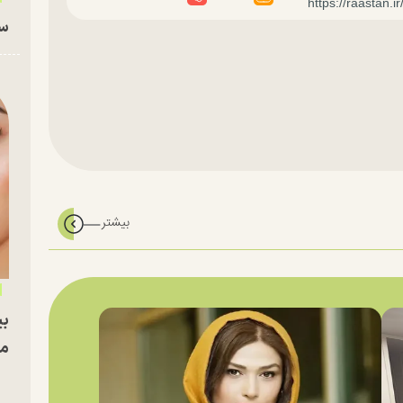
سا
بی
مج