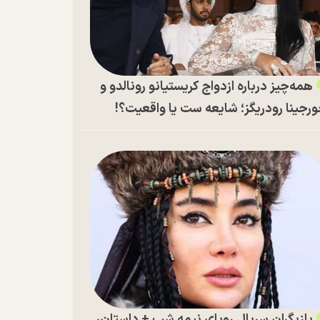
همه‌چیز درباره ازدواج کریستیانو رونالدو و
رجینا رودریگز؛ شایعه ست یا واقعیت؟!
بازیگران سریال رویای نیمه شب + داستان،