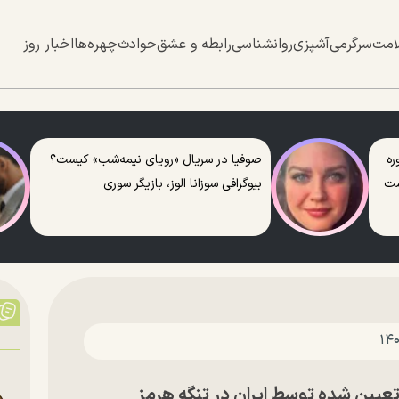
امت
سرگرمی
آشپزی
روانشناسی
رابطه و عشق
حوادث
چهره‌ها
اخبار روز
ره
صوفیا در سریال «رویای نیمه‌شب» کیست؟
ست
بیوگرافی سوزانا الوز، بازیگر سوری
عیین شده توسط ایران در تنگه هرمز