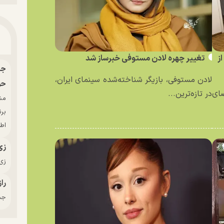
ز
تغییر چهره لادن مستوفی خبرساز شد
لادن مستوفی، بازیگر شناخته‌شده سینمای ایران،
حو
ای
در تازه‌ترین...
بر
اط
زی
زی‌
راز
جدی