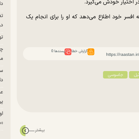
در اختیار خودش می‌گیرد.
دا
تغ
 افسر خود اطلاع می‌دهد که او را برای انجام یک
در ج
تو
چن
گزارش خطا
پسندها:
0
من
سا
یل
جاسوسی
دا
عک
پر
او
«م