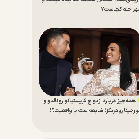
ر حله کجاست؟
همه‌چیز درباره ازدواج کریستیانو رونالدو و
رجینا رودریگز؛ شایعه ست یا واقعیت؟!