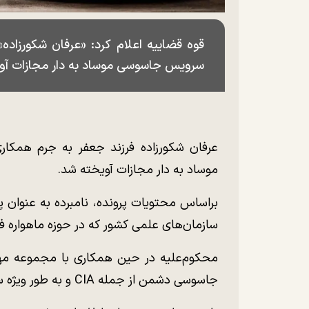
قوه قضاییه اعلام کرد: «عرفان شکورزاده
سرویس جاسوسی موساد به دار مجازات آو
عرفان شکورزاده فرزند جعفر به جرم همکا
موساد به دار مجازات آویخته شد.
براساس محتویات پرونده، نامبرده به عنوان 
سازمان‌های علمی کشور که در حوزه ماهواره ف
محکوم‌علیه در حین همکاری با مجموعه مهم 
جاسوسی دشمن از جمله CIA و به طور ویژه سرویس اطلاعاتی-تروریستی موساد کرد.