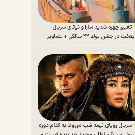
تغییر چهره شدید سارا و نیکای سریال
تخت در جشن تولد ۲۲ سالگی + تصاویر
سریال رویای نیمه شب مربوط به کدام دوره
ریخی‌ست؟ سلطان محمد خدابنده کیست و