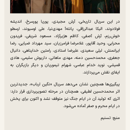
در این سریال تاریخی، آرش مجیدی، پوریا پورسرخ، اندیشه
فولادوند، الیکا عبدالرزاقی، پانته‌آ مهدی‌نیا، علی اوسیوند، ارسطو
خوش‌رزم، آرش آصفی، کاظم هژیرآزاد، مسعود شریفی، فریدون
محرابی، وحید آقاپور، غلامرضا فرامرزیان، سید مهرداد ضیایی، رضا
ایرانمنش، لیلی سعیدی، علیرضا استادی، رامتین خداپناهی، دانیال
جعفری، محمدحسین دمنه، مهدی ماهانی، داریوش سلیمی، هادی
قمیشی، نوید خدام عباسی، شهرام تیموریان و دیگر بازیگران به
ایفای نقش می‌پردازند.
پیگیری‌ها همچنین نشان می‌دهد سریال «نگین ارباب»، جدیدترین
اثر محمدحسین لطیفی، همچنان در مرحله تصویربرداری قرار دارد؛
اثری که تولید آن در ایام جنگ نیز متوقف نشد و اکنون برای پخش
در ایام محرم و صفر آماده می‌شود.
منبع: تسنیم