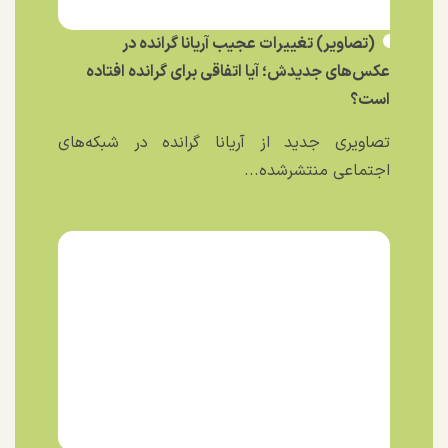
(تصاویر) تغییرات عجیب آریانا گرانده در
عکس‌های جدیدش؛ آیا اتفاقی برای گرانده افتاده
است؟
تصاویری جدید از آریانا گرانده در شبکه‌های
اجتماعی منتشرشده...