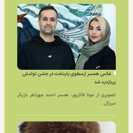
عکس همسر ارسطوی پایتخت در جشن تولدش
پربازدید شد
تصویری از مونا فائزپور، همسر احمد مهرانفر بازیگر
سریال...