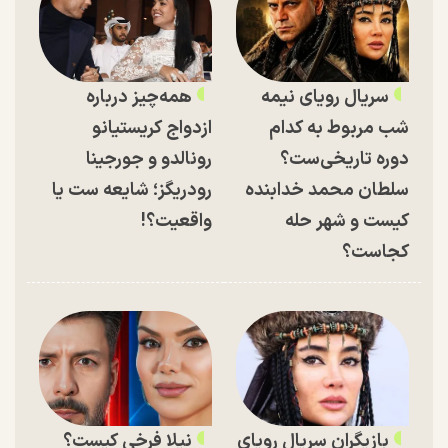
سریال رویای نیمه
همه‌چیز درباره
شب مربوط به کدام
ازدواج کریستیانو
دوره تاریخی‌ست؟
رونالدو و جورجینا
سلطان محمد خدابنده
رودریگز؛ شایعه ست یا
کیست و شهر حله
واقعیت؟!
کجاست؟
بازیگران سریال رویای
نیلا فرخی کیست؟