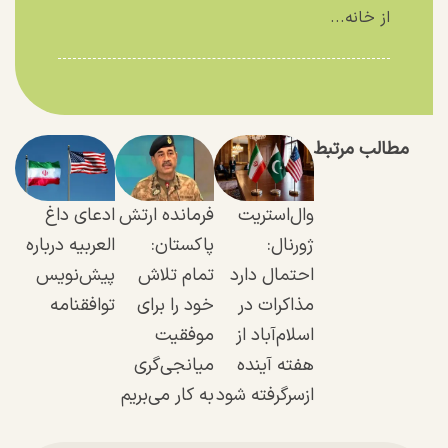
از خانه...
مطالب مرتبط
وال‌استریت
فرمانده ارتش
ادعای داغ
ژورنال:
پاکستان:
العربیه درباره
احتمال دارد
تمام تلاش
پیش‌نویس
مذاکرات در
خود را برای
توافقنامه
اسلام‌آباد از
موفقیت
هفته آینده
میانجی‌گری
ازسرگرفته شود
به کار می‌بریم