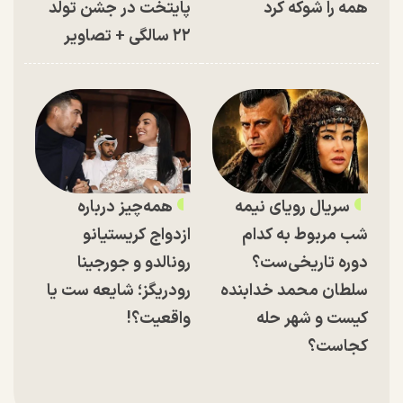
همه را شوکه کرد
پایتخت در جشن تولد
۲۲ سالگی + تصاویر
سریال رویای نیمه
همه‌چیز درباره
شب مربوط به کدام
ازدواج کریستیانو
دوره تاریخی‌ست؟
رونالدو و جورجینا
سلطان محمد خدابنده
رودریگز؛ شایعه ست یا
کیست و شهر حله
واقعیت؟!
کجاست؟