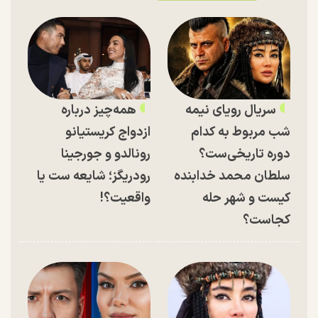
سریال رویای نیمه
همه‌چیز درباره
شب مربوط به کدام
ازدواج کریستیانو
دوره تاریخی‌ست؟
رونالدو و جورجینا
سلطان محمد خدابنده
رودریگز؛ شایعه ست یا
کیست و شهر حله
واقعیت؟!
کجاست؟