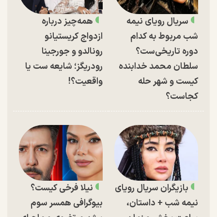
سریال رویای نیمه
همه‌چیز درباره
شب مربوط به کدام
ازدواج کریستیانو
دوره تاریخی‌ست؟
رونالدو و جورجینا
سلطان محمد خدابنده
رودریگز؛ شایعه ست یا
کیست و شهر حله
واقعیت؟!
کجاست؟
بازیگران سریال رویای
نیلا فرخی کیست؟
نیمه شب + داستان،
بیوگرافی همسر سوم