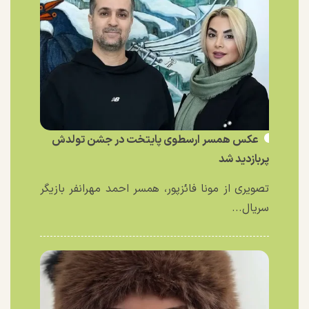
عکس همسر ارسطوی پایتخت در جشن تولدش
پربازدید شد
تصویری از مونا فائزپور، همسر احمد مهرانفر بازیگر
سریال...