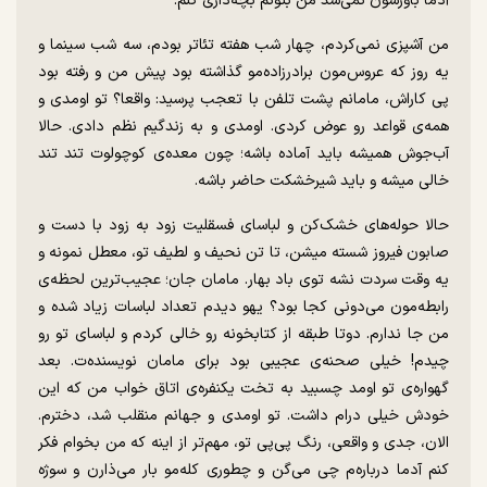
آدما باورشون نمی‌شد من بتونم بچه‌داری کنم.
من آشپزی نمی‌کردم، چهار شب هفته تئاتر بودم، سه شب سینما و
یه روز که عروس‌مون برادرزاده‌مو گذاشته بود پیش من و رفته بود
پی کاراش، مامانم پشت تلفن با تعجب پرسید: واقعا؟ تو اومدی و
همه‌ی قواعد رو عوض کردی. اومدی و به زندگیم نظم دادی. حالا
آب‌جوش همیشه باید آماده باشه؛ چون معده‌ی کوچولوت تند تند
خالی میشه و باید شیرخشکت حاضر باشه.
حالا حوله‌های خشک‌کن و لباسای فسقلیت زود به زود با دست و
صابون فیروز شسته میشن، تا تن نحیف و لطیف تو، معطل نمونه و
یه وقت سردت نشه توی باد بهار. مامان جان؛ عجیب‌ترین لحظه‌ی
رابطه‌مون می‌دونی کجا بود؟ یهو دیدم تعداد لباسات زیاد شده و
من جا ندارم. دوتا طبقه از کتابخونه رو خالی کردم و لباسای تو رو
چیدم! خیلی صحنه‌ی عجیبی بود برای مامان نویسنده‌ت. بعد
گهواره‌ی تو اومد چسبید به تخت یکنفره‌ی اتاق خواب من که این
خودش خیلی درام داشت. تو اومدی و جهانم منقلب شد، دخترم.
الان، جدی و واقعی، رنگ پی‌پی تو، مهم‌تر از اینه که من بخوام فکر
کنم آدما درباره‌م چی می‌گن و چطوری کله‌مو بار می‌ذارن و سوژه