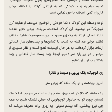
ضدجنگ است و توامان مثلا عکس‌های بدون حجاب می‌گذارد.
نحوه مواجهه او با کودکی که به فرزندی گرفته به اعتقاد برخی
کاربران کمی آمیخته با خودنمایی است.
او به واسطه این کودک دائما خودش را توضیح می‌دهد از عبارت "زن
کوچیک" در توصیف آن کودک استفاده می‌کند. برخی حتی اعتقاد
دارند اعطای فرزند به یک زن مجرد با این خصوصیات شاید منطقی
نباشد برخی هم البته به شدت با کپشن‌ها و پست‌های سارا کنعانی
ارتباط برقرار کرده‌اند. به هر حال اینترنت قطع است و نظر بسیاری از
مردم را در این‌باره نمی‌دانیم. اینجا چند پست سارا کنعانی و چند
واکنش به او را آورده‌ایم.
زن کوچیک؛ رنگ پی‌پی و سینما و تئاتر!
امروز نوزدهمه و تو یک ماهه که پیش منی.
یک ماهه که کلا در شبانه‌روز، سه چهار ساعت می‌خوابم، اما خسته
نیستم. چون تو یه جادوگر کوچولویی که خیلی قشنگ بلدی به همه
چی نیرو ببخشی. اگه پیشم بمونی، یه روزی برات تعریف می‌کنم که