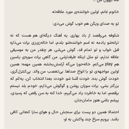
ماه ایوون من ...
خانوم غانم، اولین خواننده‌ی مورد علاقه‌ته.
تو به صدای ویگن هم خوب گوش می‌دی:
شکوفه می‌رقصد از باد بهاری. یه آهنگ دیگه‌ای هم هست که نه
ترانه‌شو یادمه نه اسم خواننده‌شو بلدم، اما خاله‌زی‌زی برات می‌ذاره
قبل خواب و تو تمام قد، گوش می‌شی. هر چقدر من به موسیقی
علاقه ندارم، تو مثل اینکه طرفدارشی. من گاهی برات سوره‌ی یاسین
هم play می‌کنم. خاله‌حورا می‌گه آرامش‌بخشه. همین مهمه؛ همین
اولین مواجهه‌ی تو با انواع صداها. بی‌تعصب منِ والد. بی‌کنترل‌گری،
خودت گوش بده، خودت آشنا شو. خودت بعدا انتخاب کن، یه‌کم که
بزرگتر بشی، برات سوزان روشن و گوگوش می‌ذارم، خودم بلد نیستم
برقصم، اما به خاطرت یاد می‌گیرم، خدا کنه به سن رقص که رسیدی،
پیشم باشی هنوز مامان‌جان.
احتمالا همین دو پست برای سنجش حال و هوای سارا کنعانی کافی
باشد. برویم سراغ چند واکنش به او: