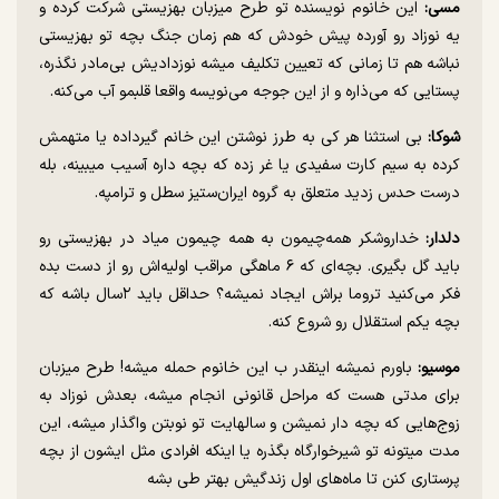
مسی:
این خانوم نویسنده تو طرح میزبان بهزیستی شرکت کرده و
یه نوزاد رو آورده پیش خودش که هم زمان جنگ بچه تو بهزیستی
نباشه هم تا زمانی که تعیین تکلیف میشه نوزدادیش بی‌مادر نگذره،
پستایی که می‌ذاره و از این جوجه می‌نویسه واقعا قلبمو آب می‌کنه.
شوکا:
بی استثنا هر کی به طرز نوشتن این خانم گیرداده یا متهمش
کرده به سیم کارت سفیدی یا غر زده که بچه داره آسیب میبینه، بله
درست حدس زدید متعلق به گروه ایران‌ستیز سطل و ترامپه.
دلدار:
خداروشکر همه‌چیمون به همه چیمون میاد در بهزیستی رو
باید گل بگیری. بچه‌ای که ۶ ماهگی مراقب اولیه‌اش رو از دست بده
فکر می‌کنید تروما براش ایجاد نمیشه؟ حداقل باید ۲سال باشه که
بچه یکم استقلال رو شروع کنه.
موسیو:
باورم نمیشه اینقدر ب این خانوم حمله میشه! طرح میزبان
برای مدتی هست که مراحل قانونی انجام میشه، بعدش نوزاد به
زوج‌هایی که بچه دار نمیشن و سالهایت تو نوبتن واگذار میشه، این
مدت میتونه تو شیرخوارگاه بگذره یا اینکه افرادی مثل ایشون از بچه
پرستاری کنن تا ماه‌های اول زندگیش بهتر طی بشه