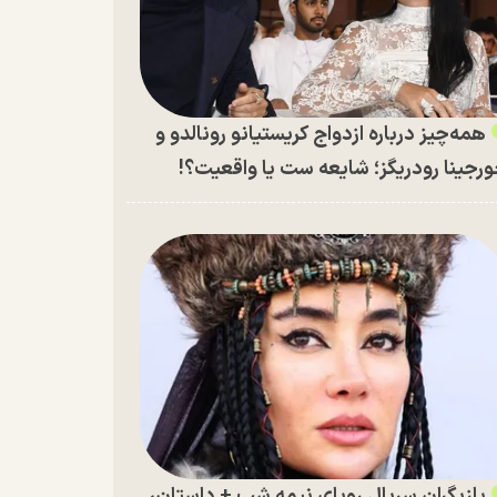
همه‌چیز درباره ازدواج کریستیانو رونالدو و
رجینا رودریگز؛ شایعه ست یا واقعیت؟!
بازیگران سریال رویای نیمه شب + داستان،