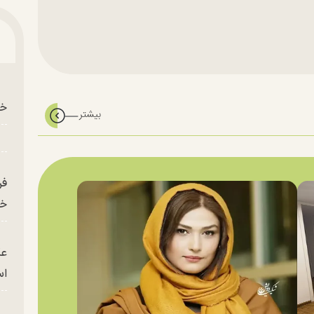
خو
فر
خر
عک
ا