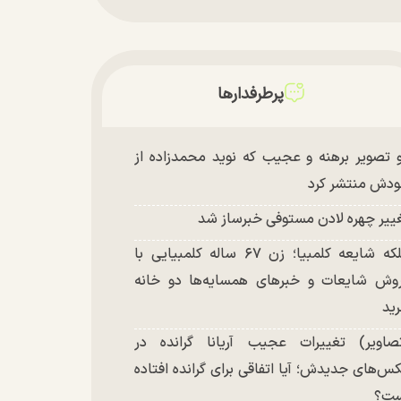
پرطرفدارها
 تصویر برهنه و عجیب که نوید محمدزاده از
دش منتشر کرد
ییر چهره لادن مستوفی خبرساز شد
ملکه شایعه کلمبیا؛ زن ۶۷ ساله کلمبیایی با
وش شایعات و خبر‌های همسایه‌ها دو خانه
ید
صاویر) تغییرات عجیب آریانا گرانده در
س‌های جدیدش؛ آیا اتفاقی برای گرانده افتاده
ست؟