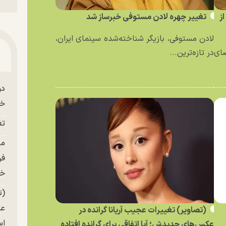
ز
تغییر چهره لادن مستوفی خبرساز شد
لادن مستوفی، بازیگر شناخته‌شده سینمای ایران،
ای
در تازه‌ترین...
دو
خو
تغ
فر
خر
(ت
عک
(تصاویر) تغییرات عجیب آریانا گرانده در
ا
عکس‌های جدیدش؛ آیا اتفاقی برای گرانده افتاده