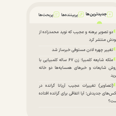
جدیدترین‌ها
پربیننده‌ها
پربحث‌ها
دو تصویر برهنه و عجیب که نوید محمدزاده از
دش منتشر کرد
تغییر چهره لادن مستوفی خبرساز شد
ملکه شایعه کلمبیا؛ زن ۶۷ ساله کلمبیایی با
وش شایعات و خبر‌های همسایه‌ها دو خانه
ید
(تصاویر) تغییرات عجیب آریانا گرانده در
س‌های جدیدش؛ آیا اتفاقی برای گرانده افتاده
ست؟