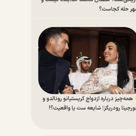
ر حله کجاست؟
همه‌چیز درباره ازدواج کریستیانو رونالدو و
رجینا رودریگز؛ شایعه ست یا واقعیت؟!