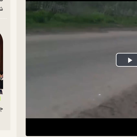
شه
P
V
جو