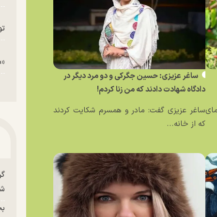
تو
«م
ساغر عزیزی: حسین جگرکی و دو مرد دیگر در
دادگاه شهادت دادند که من زنا کردم!
مای
ساغر عزیزی گفت: مادر و همسرم شکایت کردند
که از خانه...
گر
شو
بح