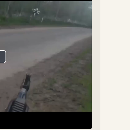
lay
ideo