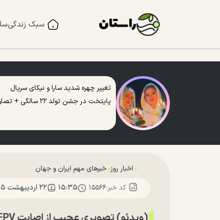
سبک زندگی
سل
تغییر چهره شدید سارا و نیکای سریال
پایتخت در جشن تولد ۲۲ سالگی + تصاویر
اخبار روز
خبرهای مهم ایران و جهان
۱۵:۳۵
۲۲ ارديبهشت ۱۴۰۵
کد خبر:
۱۵۵۶۶
(ویدئو) تصویری عجیب از اصابت FPV روسی به یک سرباز اوکراینی