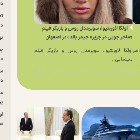
دا
تغ
در ج
اولگا لاورنتیوا، سوپرمدل روس و بازیگر فیلم
«ماجراجویی در جزیره جیمز باند» در اصفهان
تو
چن
نفر
اولگا لاورنتیوا، سوپرمدل روس و بازیگر فیلم
من
سینمایی...
سا
دا
عک
پر
او
«م