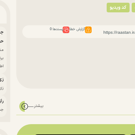
کد ویدیو
گزارش خطا
پسندها:
0
حو
بر
اط
زی
زی‌
راز
جدی