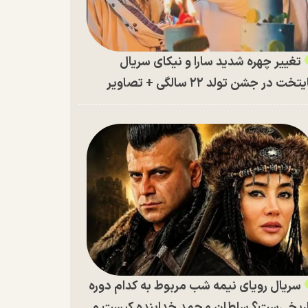
تغییر چهره شدید سارا و نیکای سریال
تخت در جشن تولد ۲۲ سالگی + تصاویر
سریال رویای نیمه شب مربوط به کدام دوره
ریخی‌ست؟ سلطان محمد خدابنده کیست و