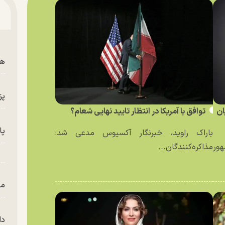
هم
پز
ان
توافق با آمریکا در انتظار تایید نهایی شعام؟
پای
باراک راوید، خبرنگار آکسیوس مدعی شد:
ور
مذاکره‌کنندگان...
من
دا