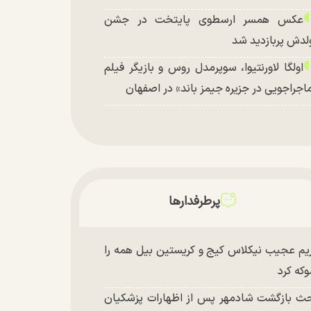
عکس همسر ارسطوی پایتخت در جشن
لدش پربازدید شد
اولگا لاورنتیوا، سوپرمدل روس و بازیگر فیلم
اجراجویی در جزیره جیمز باند» در اصفهان
پرطرفدارها
یم عجیب نیکلاس کیج و کریستین بیل همه را
که کرد
ث بازگشت شادمهر پس از اظهارات پزشکیان